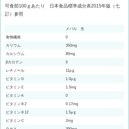
可食部100ｇあたり 日本食品標準成分表2015年版（七
訂）参照
メバル 生
食物繊維
0
カリウム
350mg
カルシウム
80mg
βカロテン
0
レチノール
11μｇ
ビタミンＤ
1.0μｇ
ビタミンＥ
1.5mg
ビタミンＫ
0
ビタミンＢ2
0.17mg
ビタミンＢ12
1.5μｇ
ビタミンＣ
2mg
ＤＨＡ
390mg