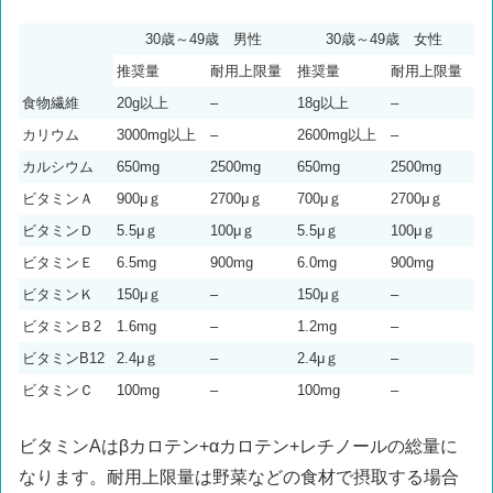
30歳～49歳 男性
30歳～49歳 女性
推奨量
耐用上限量
推奨量
耐用上限量
食物繊維
20g以上
–
18g以上
–
カリウム
3000mg以上
–
2600mg以上
–
カルシウム
650mg
2500mg
650mg
2500mg
ビタミンＡ
900μｇ
2700μｇ
700μｇ
2700μｇ
ビタミンＤ
5.5μｇ
100μｇ
5.5μｇ
100μｇ
ビタミンＥ
6.5mg
900mg
6.0mg
900mg
ビタミンＫ
150μｇ
–
150μｇ
–
ビタミンＢ2
1.6mg
–
1.2mg
–
ビタミンB12
2.4μｇ
–
2.4μｇ
–
ビタミンＣ
100mg
–
100mg
–
ビタミンAはβカロテン+αカロテン+レチノールの総量に
なります。耐用上限量は野菜などの食材で摂取する場合