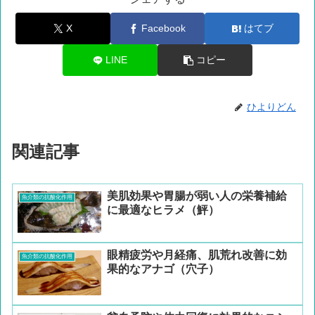
X
Facebook
はてブ
LINE
コピー
ひよりどん
関連記事
美肌効果や胃腸が弱い人の栄養補給
魚介類の抗酸化作用
に最適なヒラメ（鮃）
眼精疲労や月経痛、肌荒れ改善に効
魚介類の抗酸化作用
果的なアナゴ（穴子）