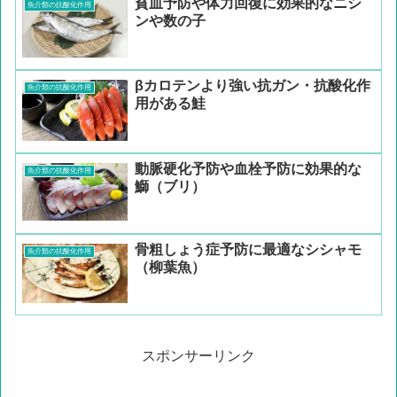
貧血予防や体力回復に効果的なニシ
魚介類の抗酸化作用
ンや数の子
βカロテンより強い抗ガン・抗酸化作
魚介類の抗酸化作用
用がある鮭
動脈硬化予防や血栓予防に効果的な
魚介類の抗酸化作用
鰤（ブリ）
骨粗しょう症予防に最適なシシャモ
魚介類の抗酸化作用
（柳葉魚）
スポンサーリンク