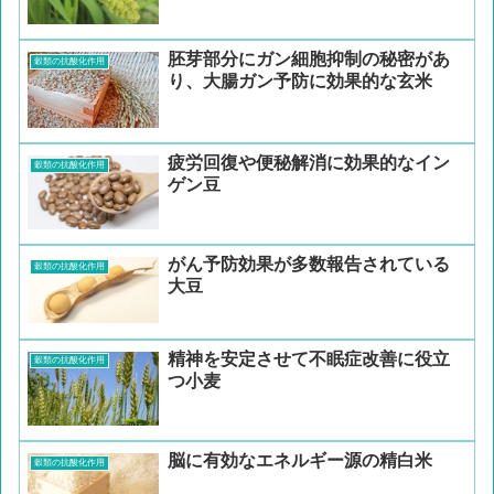
胚芽部分にガン細胞抑制の秘密があ
穀類の抗酸化作用
り、大腸ガン予防に効果的な玄米
疲労回復や便秘解消に効果的なイン
穀類の抗酸化作用
ゲン豆
がん予防効果が多数報告されている
穀類の抗酸化作用
大豆
精神を安定させて不眠症改善に役立
穀類の抗酸化作用
つ小麦
脳に有効なエネルギー源の精白米
穀類の抗酸化作用