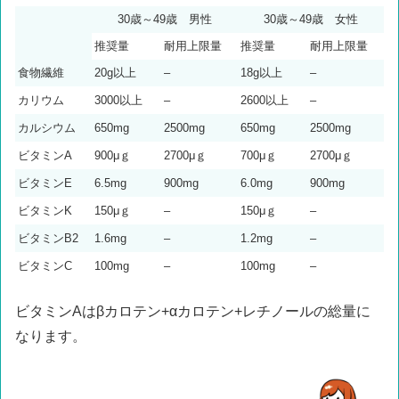
30歳～49歳 男性
30歳～49歳 女性
推奨量
耐用上限量
推奨量
耐用上限量
食物繊維
20g以上
–
18g以上
–
カリウム
3000以上
–
2600以上
–
カルシウム
650mg
2500mg
650mg
2500mg
ビタミンA
900μｇ
2700μｇ
700μｇ
2700μｇ
ビタミンE
6.5mg
900mg
6.0mg
900mg
ビタミンK
150μｇ
–
150μｇ
–
ビタミンB2
1.6mg
–
1.2mg
–
ビタミンC
100mg
–
100mg
–
ビタミンAはβカロテン+αカロテン+レチノールの総量に
なります。