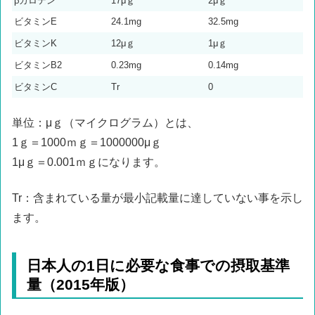
βカロテン
17μｇ
2μｇ
ビタミンE
24.1mg
32.5mg
ビタミンK
12μｇ
1μｇ
ビタミンB2
0.23mg
0.14mg
ビタミンC
Tr
0
単位：μｇ（マイクログラム）とは、
1ｇ＝1000ｍｇ＝1000000μｇ
1μｇ＝0.001ｍｇになります。
Tr：含まれている量が最小記載量に達していない事を示し
ます。
日本人の1日に必要な食事での摂取基準
量（2015年版）